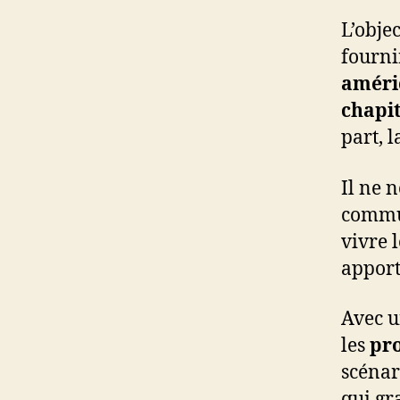
L’obje
fourni
améri
chapi
part, 
Il ne 
commun
vivre 
apport
Avec u
les
pr
scénar
qui gr