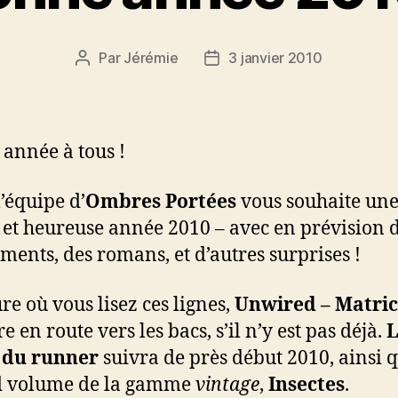
Par
Jérémie
3 janvier 2010
Auteur
Date
de
de
l’article
l’article
année à tous !
l’équipe d’
Ombres Portées
vous souhaite un
et heureuse année 2010 – avec en prévision 
ments, des romans, et d’autres surprises !
re où vous lisez ces lignes,
Unwired – Matric
re en route vers les bacs, s’il n’y est pas déjà.
L
 du runner
suivra de près début 2010, ainsi q
d volume de la gamme
vintage
,
Insectes
.