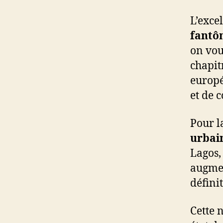
L’exce
fantô
on vou
chapit
europé
et de 
Pour l
urbai
Lagos,
augmen
défini
Cette 