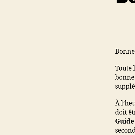
Bonne 
Toute 
bonne 
supplé
À l’heu
doit êt
Guide
secon