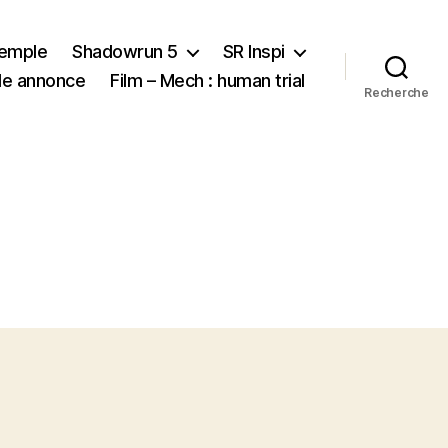
xemple
Shadowrun 5
SR Inspi
nde annonce
Film – Mech : human trial
Recherche