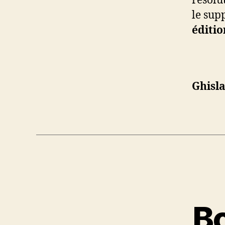
résolu
le su
éditio
Ghisla
Bo