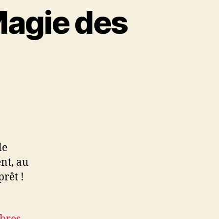
Magie des
le
nt, au
prêt !