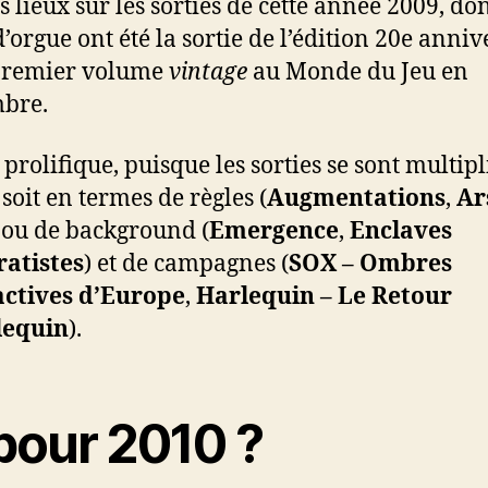
s lieux sur les sorties de cette année 2009, don
d’orgue ont été la sortie de l’édition 20e anniv
 premier volume
vintage
au Monde du Jeu en
bre.
prolifique, puisque les sorties se sont multipl
soit en termes de règles (
Augmentations
,
Ar
 ou de background (
Emergence
,
Enclaves
atistes
) et de campagnes (
SOX – Ombres
actives d’Europe
,
Harlequin – Le Retour
lequin
).
pour 2010 ?