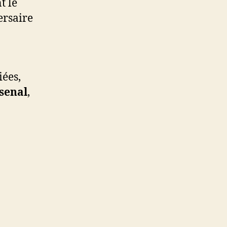
t le
ersaire
iées,
senal
,