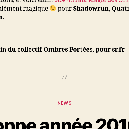
tions, et voici enfin
SR4 -Errata Magie des Om
pplément magique
pour
Shadowrun, Quat
n
.
in du collectif Ombres Portées, pour sr.fr
Catégories
NEWS
nne année 201