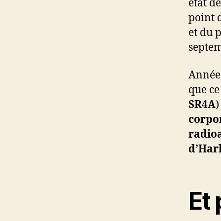
état de
point 
et du
septem
Année 
que ce 
SR4A
)
corpor
radio
d’Har
Et 