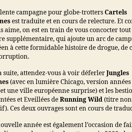
llente campagne pour globe-trotters
Cartels
mes
est traduite et en cours de relecture. Et 
s aime, on est en train de vous concocter tout
re supplémentaire, qui ajoute un arc de cam
en à cette formidable histoire de drogue, de 
corruption.
a suite, attendez-vous à voir déferler
Jungles
nes
(avec en lumière Chicago, version années
 et une ville européenne surprise) et les bestio
tées et Eveillées de
Running Wild
(titre non
tif). Ces deux ouvrages sont en cours de traduc
nouvelle année est également l’occasion de fa