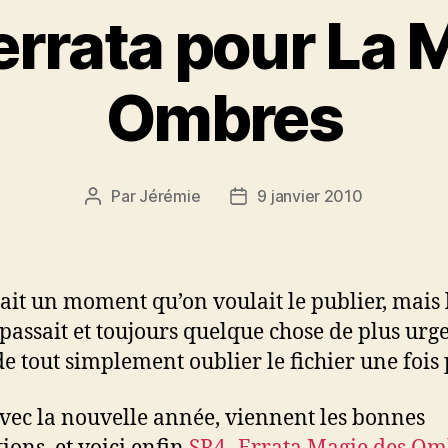
errata pour La 
Ombres
Par
Jérémie
9 janvier 2010
Auteur
Date
de
de
l’article
l’article
sait un moment qu’on voulait le publier, mais 
passait et toujours quelque chose de plus urge
de tout simplement oublier le fichier une fois 
vec la nouvelle année, viennent les bonnes