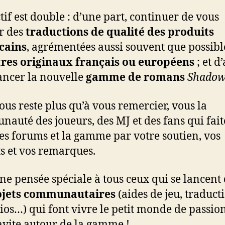
ctif est double : d’une part, continuer de vous
r des
traductions de qualité des produits
cains
, agrémentées aussi souvent que possibl
tres originaux français ou européens
; et d
lancer la nouvelle
gamme de romans
Shado
nous reste plus qu’à vous remercier, vous la
auté des joueurs, des MJ et des fans qui fait
les forums et la gamme par votre soutien, vos
s et vos remarques.
ne pensée spéciale à tous ceux qui se lancent
ojets communautaires
(aides de jeu, traduct
ios…) qui font vivre le petit monde de passio
avite autour de la gamme !