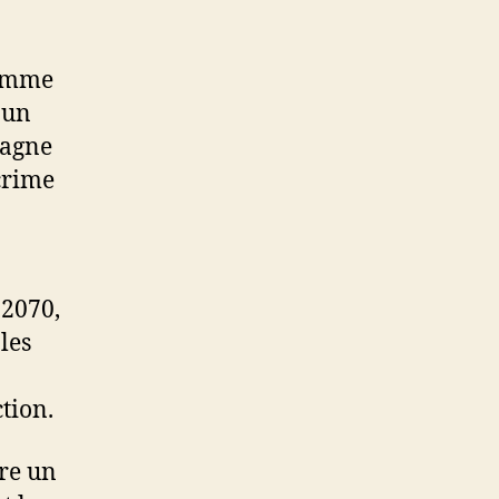
comme
 un
pagne
crime
 2070,
les
tion.
ire un