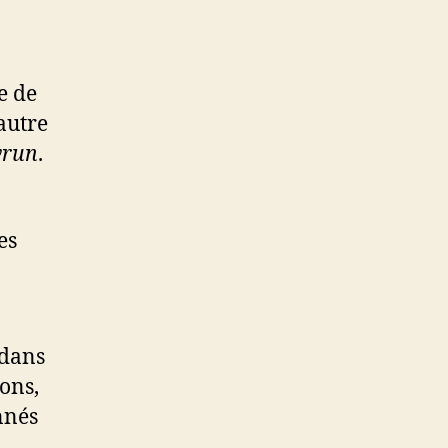
e de
’autre
wrun
.
es
 dans
ions,
nnés