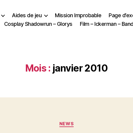
Aides de jeu
Mission Improbable
Page d’e
Cosplay Shadowrun – Glorys
Film – Ickerman – Ba
Mois :
janvier 2010
Catégories
NEWS