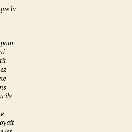
 que la
t pour
ui
tit
sez
une
ans
u’ils
ne
oyait
e les