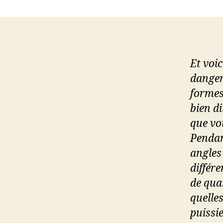
Et voi
dangers
formes
bien d
que vo
Pendan
angles
différ
de qua
quelle
puissie