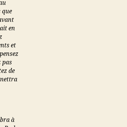
 au
s que
 avant
ait en
z
nts et
 pensez
z pas
tez de
 mettra
mbra à