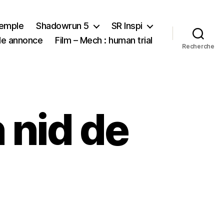
xemple
Shadowrun 5
SR Inspi
nde annonce
Film – Mech : human trial
Recherche
 nid de