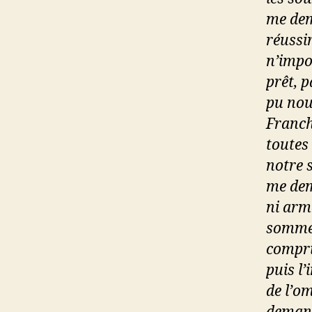
me dem
réussir
n’impo
prêt, p
pu nou
Franch
toutes
notre s
me dem
ni arm
sommes
compri
puis l
de l’o