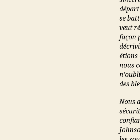
départ
se bat
veut ré
façon 
décrivi
étions 
nous c
n’oubl
des ble
Nous a
sécuri
confia
Johnson
les sou