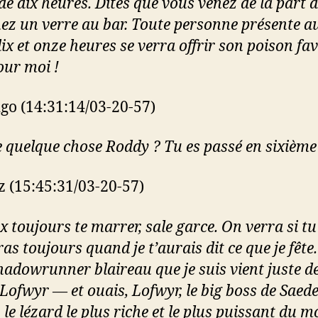
de dix heures. Dites que vous venez de la part 
nez un verre au bar. Toute personne présente a
ix et onze heures se verra offrir son poison fav
our moi !
go (14:31:14/03-20-57)
e quelque chose Roddy ? Tu es passé en sixième
z (15:45:31/03-20-57)
 toujours te marrer, sale garce. On verra si tu
s toujours quand je t’aurais dit ce que je fête.
shadowrunner blaireau que je suis vient juste d
 Lofwyr — et ouais, Lofwyr, le big boss de Saede
le lézard le plus riche et le plus puissant du 