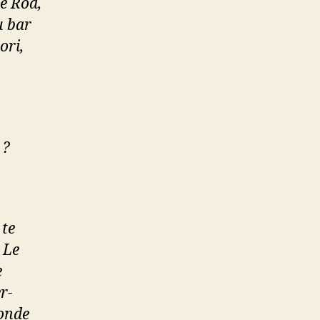
de Rod,
u bar
ori,
 ?
 te
 Le
e
r-
monde