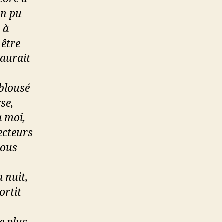
en pu
 à
 être
’aurait
blousé
se,
à moi,
ecteurs
nous
 nuit,
ortit