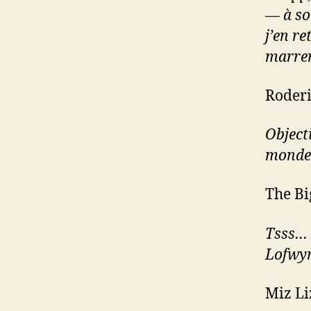
— à so
j’en re
marrer
Roderi
Object
mond
The Bi
Tsss… 
Lofwyr.
Miz Li