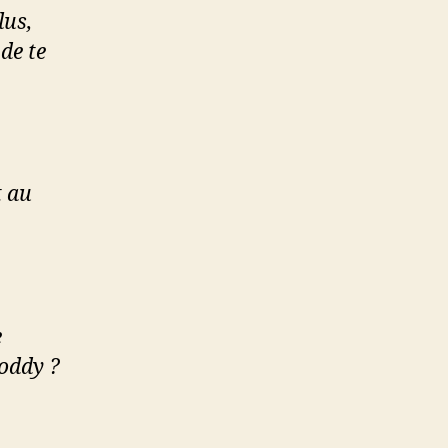
lus,
 de te
t au
e
Roddy ?