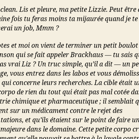
 clean. Lis et pleure, ma petite Lizzie. Peut être
ine fois tu feras moins ta mijaurée quand je te
erai un job, Mmm ?
tes et moi on vient de terminer un petit boulo
nson qui se fait appeler Brackhaus — tu sais q
pas vrai Liz ? Un truc simple, qu’il a dit — un pe
ge, vous entrez dans les labos et vous démolis
 qui concerne leurs recherches. La cible était 
corpo de rien du tout qui était pas mal cotée d
trie chimique et pharmaceutique ; il semblait q
ent sur un médicament contre le rejet des
ations, et qu’ils étaient sur le point de faire u
 majeure dans le domaine. Cette petite corpo cr
ment qu’elle pouvait se battre à la loyale contr