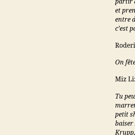
partir 
et pre
entre d
c’est p
Roderi
On fêt
Miz Li
Tu peux
marrera
petit 
baiser
Krupp, 