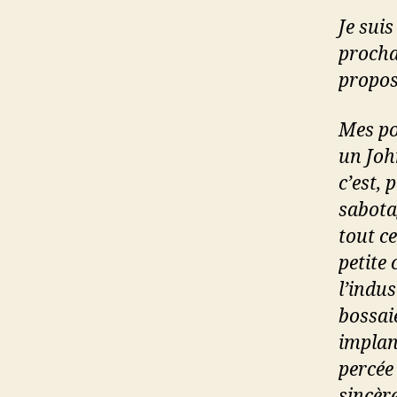
Je suis
procha
propos
Mes po
un Joh
c’est, 
sabota
tout ce
petite 
l’indus
bossai
implant
percée
sincère