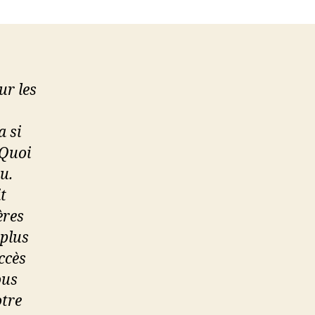
ur les
a si
 Quoi
u.
t
ères
 plus
ccès
ous
otre