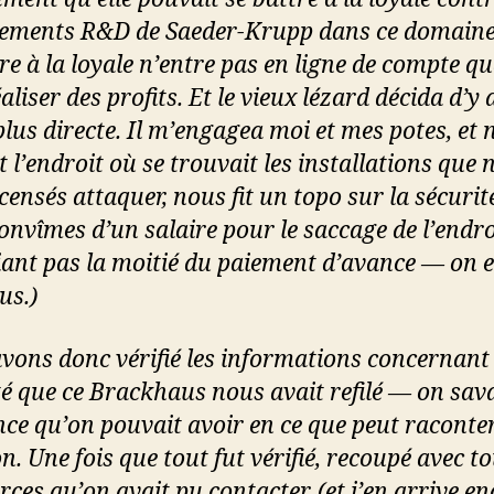
ements R&D de Saeder-Krupp dans ce domaine
tre à la loyale n’entre pas en ligne de compte q
aliser des profits. Et le vieux lézard décida d’y 
plus directe. Il m’engagea moi et mes potes, et 
t l’endroit où se trouvait les installations que
censés attaquer, nous fit un topo sur la sécurité
onvîmes d’un salaire pour le saccage de l’endro
iant pas la moitié du paiement d’avance — on e
us.)
vons donc vérifié les informations concernant 
té que ce Brackhaus nous avait refilé — on sava
nce qu’on pouvait avoir en ce que peut raconte
. Une fois que tout fut vérifié, recoupé avec t
rces qu’on avait pu contacter, (et j’en arrive en