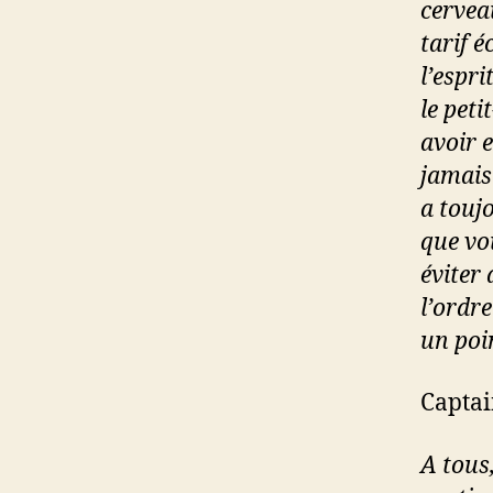
cerveau
tarif é
l’espri
le pet
avoir 
jamais
a touj
que vo
éviter 
l’ordre
un poin
Captai
A tous