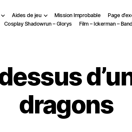
Aides de jeu
Mission Improbable
Page d’e
Cosplay Shadowrun – Glorys
Film – Ickerman – Ba
 dessus d’un
dragons