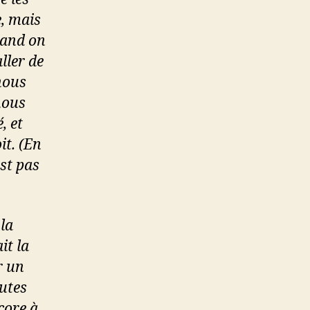
, mais
uand on
aller de
nous
 nous
, et
it. (En
st pas
la
it la
r un
outes
core à