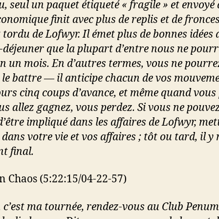
, seul un paquet étiqueté « fragile » et envoyé
conomique finit avec plus de replis et de fronce
t tordu de Lofwyr. Il émet plus de bonnes idées
it-déjeuner que la plupart d’entre nous ne pourr
en un mois. En d’autres termes, vous ne pourre
 le battre — il anticipe chacun de vos mouveme
ours cinq coups d’avance, et même quand vous
us allez gagnez, vous perdez. Si vous ne pouve
d’être impliqué dans les affaires de Lofwyr, met
 dans votre vie et vos affaires ; tôt ou tard, il y
t final.
n Chaos (5:22:15/04-22-57)
, c’est ma tournée, rendez-vous au Club Penu