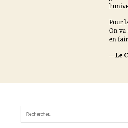
l’univ
Pour l
On va 
en fai
—Le C
Rechercher :