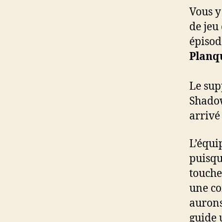
Vous y
de jeu
épisod
Planq
Le sup
Shado
arrivé 
L’équi
puisqu
touche
une co
aurons
guide 