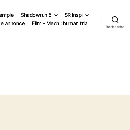
xemple
Shadowrun 5
SR Inspi
nde annonce
Film – Mech : human trial
Recherche