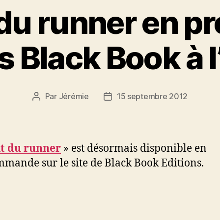
 du runner en pr
s Black Book à l
Par
Jérémie
15 septembre 2012
Auteur
Date
de
de
l’article
l’article
it du runner
» est désormais disponible en
mande sur le site de Black Book Editions.