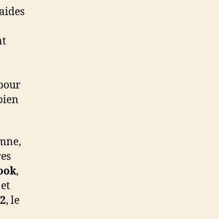
 aides
nt
 pour
 bien
omne,
res
ook
,
 et
72
, le