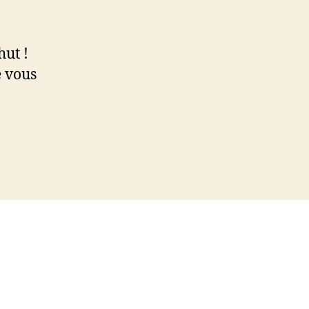
hut !
 vous