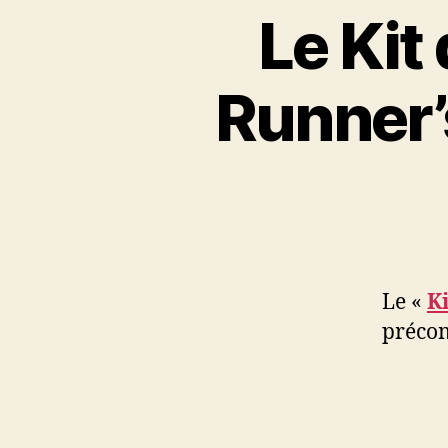
Le Kit
Runner’
Le «
K
précom