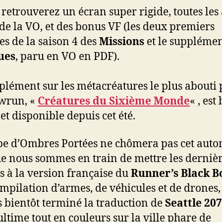
 retrouverez un écran super rigide, toutes les
 de la VO, et des bonus VF (les deux premiers
es de la saison 4 des
Missions
et le suppléme
ues
, paru en VO en PDF).
plément sur les métacréatures le plus abouti
wrun, «
Créatures du Sixième Monde
« , est
et disponible depuis cet été.
pe d’Ombres Portées ne chômera pas cet aut
e nous sommes en train de mettre les derniè
s à la version française du
Runner’s Black B
mpilation d’armes, de véhicules et de drones,
 bientôt terminé la traduction de
Seattle 20
ultime tout en couleurs sur la ville phare de