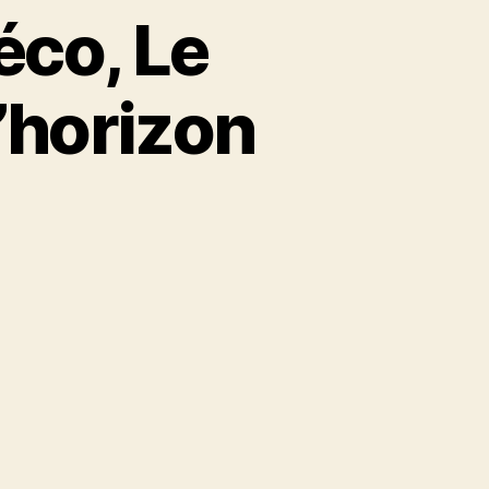
éco, Le
’horizon