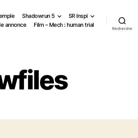
xemple
Shadowrun 5
SR Inspi
nde annonce
Film – Mech : human trial
Recherche
wfiles