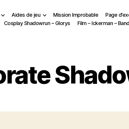
Aides de jeu
Mission Improbable
Page d’e
Cosplay Shadowrun – Glorys
Film – Ickerman – Ba
rate Shado