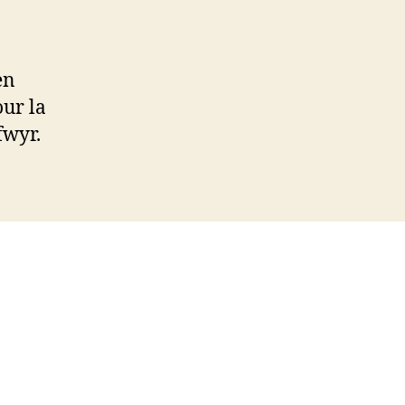
en
our la
fwyr.