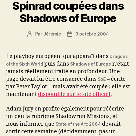
Spinrad coupées dans
Shadows of Europe
Par
Jérémie
3 octobre 2004
Auteur
Date
de
de
l’article
l’article
Le playboy européen, qui apparaît dans
Dragons
puis dans
n’était
of the Sixth World
Shadows of Europe
jamais réellement traité en profondeur. Une
page devait lui être consacrée dans
– écrite
SoE
par Peter Taylor – mais avait été coupée ; elle est
maintenant
disponible sur le site officiel
.
Adam Jury en profite également pour réécrire
un peu la rubrique Shadowrun Missions, et
nous informer que
devrait
State of the Art: 2064
sortir cette semaine (décidemment, pas un