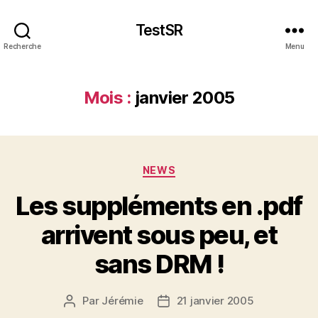
TestSR
Recherche
Menu
Mois :
janvier 2005
Catégories
NEWS
Les suppléments en .pdf
arrivent sous peu, et
sans DRM !
Par
Jérémie
21 janvier 2005
Auteur
Date
de
de