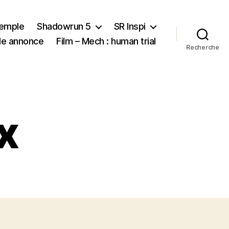
xemple
Shadowrun 5
SR Inspi
nde annonce
Film – Mech : human trial
Recherche
x