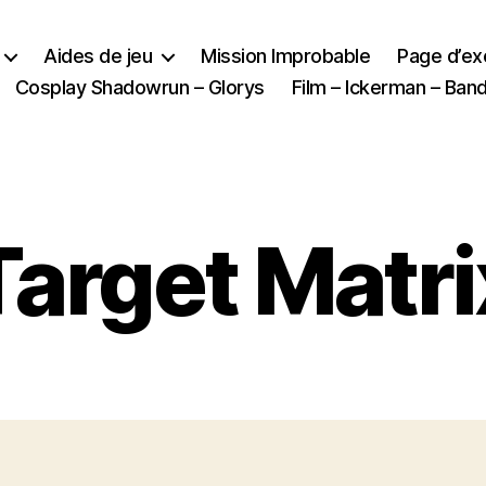
Aides de jeu
Mission Improbable
Page d’e
Cosplay Shadowrun – Glorys
Film – Ickerman – Ba
Target Matri