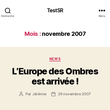
TestSR
Recherche
Menu
Mois :
novembre 2007
Catégories
NEWS
L’Europe des Ombres
est arrivée !
Par
Jérémie
29 novembre 2007
Auteur
Date
de
de
l’article
l’article