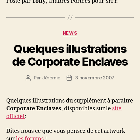
Posté par
Tony
, Ombres Portées pour SrFr.
Catégories
NEWS
Quelques illustrations
de Corporate Enclaves
Par
Jérémie
3 novembre 2007
Auteur
Date
de
de
l’article
l’article
Quelques illustrations du supplément à paraître
Corporate Enclaves
, disponibles sur le
site
officiel
:
Dites nous ce que vous pensez de cet artwork
sur
les forums
!