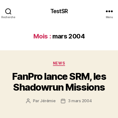
TestSR
Recherche
Menu
Mois :
mars 2004
Catégories
NEWS
FanPro lance SRM, les
Shadowrun Missions
Par
Jérémie
3 mars 2004
Auteur
Date
de
de
l’article
l’article