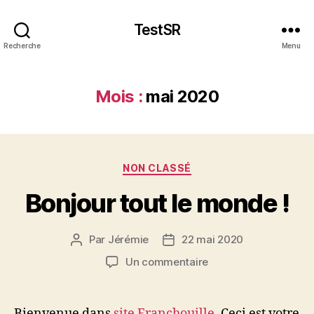
TestSR
Recherche
Menu
Mois :
mai 2020
Catégories
NON CLASSÉ
Bonjour tout le monde !
Par
Jérémie
22 mai 2020
Auteur
Date
de
de
sur
Un commentaire
l’article
l’article
Bonjour
tout
le
Bienvenue dans
site Franchouille
. Ceci est votre