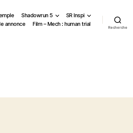
xemple
Shadowrun 5
SR Inspi
nde annonce
Film – Mech : human trial
Recherche