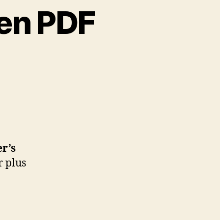
en PDF
r’s
r plus