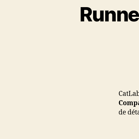
Runne
CatLab
Comp
de dét