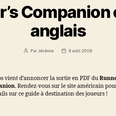
r’s Companion 
anglais
Par
Jérémie
8 août 2008
Auteur
Date
de
de
l’article
l’article
s vient d’annoncer la sortie en PDF du
Runne
anion
. Rendez-vous sur le site américain pou
ails sur ce guide à destination des joueurs !