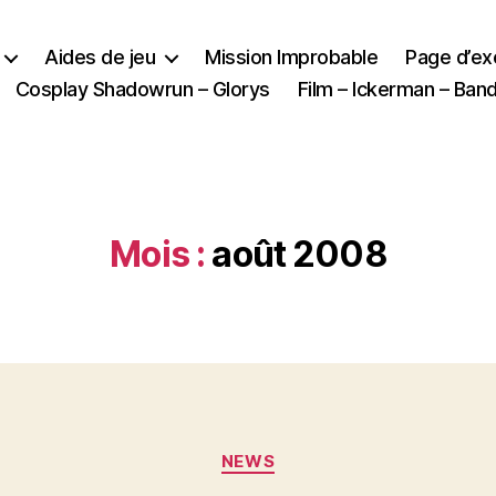
Aides de jeu
Mission Improbable
Page d’e
Cosplay Shadowrun – Glorys
Film – Ickerman – Ba
Mois :
août 2008
Catégories
NEWS